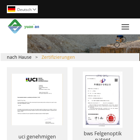
Deutsch

Togg
nach Hause
>
Zertifizierungen
bws Felgenoptik
uci genehmigen
patent