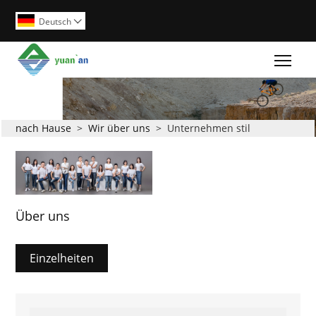
Deutsch

Togg
nach Hause
>
Wir über uns
>
Unternehmen stil
Über uns
Einzelheiten