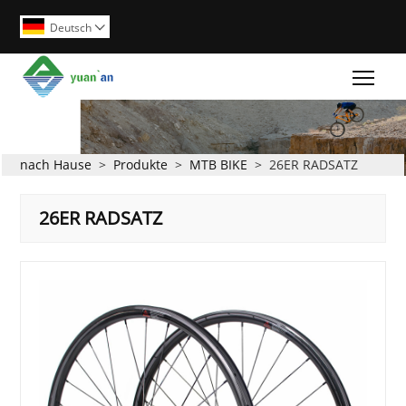
Deutsch

Togg
nach Hause
>
Produkte
>
MTB BIKE
>
26ER RADSATZ
26ER RADSATZ