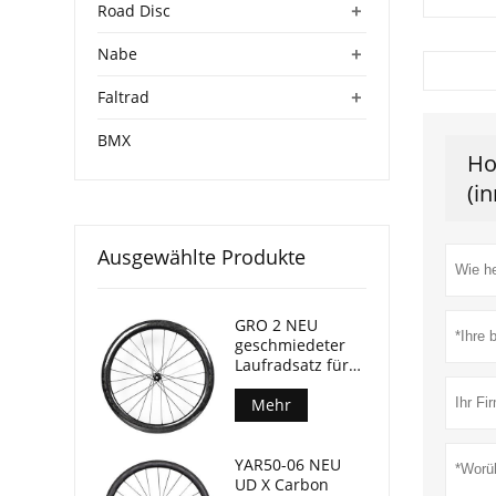
+
Road Disc
+
Nabe
+
Faltrad
BMX
Ho
(i
Ausgewählte Produkte
GRO 2 NEU
geschmiedeter
Laufradsatz für
Gravel-Bikes, 45
mm Tiefe, 24 mm
Mehr
Innenbreite
YAR50-06 NEU
UD X Carbon