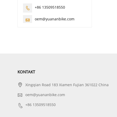
+86 13509518550

oem@yuananbike.com

KONTAKT

Xingqian Road 183 Xiamen Fujian 361022 China

oem@yuananbike.com

+86 13509518550