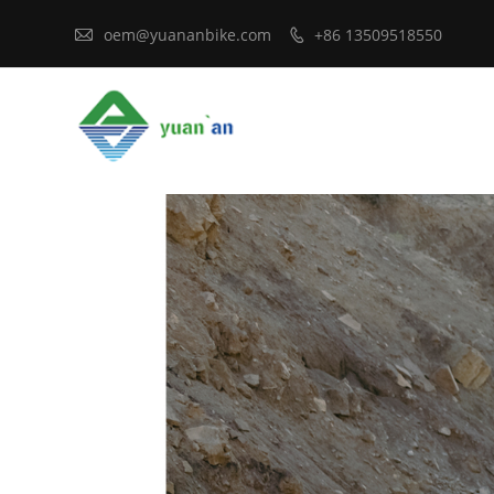

oem@yuananbike.com
+86 13509518550
