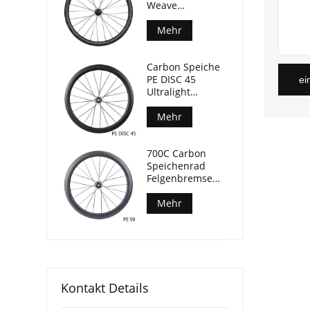
Weave
Felgenbremse
Fahrrad
Mehr
Laufradsatz
50mm Tiefe
Carbon Speiche
29mm Breite
PE DISC 45
ei
Ultralight
Laufradsatz
Keramiklager nur
Mehr
1280g
700C Carbon
Speichenrad
Felgenbremse
Keramiklager
Rennrad
Mehr
Laufradsatz
Kontakt Details