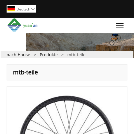
Deutsch

Togg
nach Hause
>
Produkte
>
mtb-teile
mtb-teile