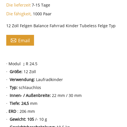
Die lieferzeit
7-15 Tage
Die fähigkeit,
1000 Paar
12 Zoll Felgen Balance Fahrrad Kinder Tubeless Felge Typ

Email
· Modul
；
R
24.5
·
Größe:
12 Zoll
·
Verwendung:
Laufradkinder
·
Typ:
schlauchlos
·
Innen- / Außenbreite:
22
mm / 30 mm
·
Tiefe:
24,5
mm
.
ERD
: 206 mm
·
Gewicht:
105
/- 10 g