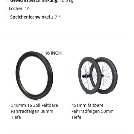
·
Gewichtsbeschränkung:
10
5
kg
.
Löcher:
10
·
Speichenlochwinkel
± 7 °
349mm 16 Zoll Faltbare
451mm faltbare
Fahrradfelgen 38mm
Fahrradfelgen 50mm
Tiefe
Tiefe