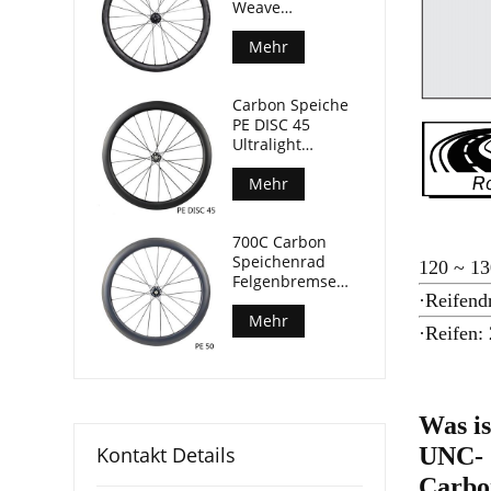
Weave
Felgenbremse
Fahrrad
Mehr
Laufradsatz
50mm Tiefe
Carbon Speiche
29mm Breite
PE DISC 45
Ultralight
Laufradsatz
Keramiklager nur
Mehr
1280g
700C Carbon
Speichenrad
120 ~ 13
Felgenbremse
·Reifend
Keramiklager
Rennrad
Mehr
·Reifen
Laufradsatz
Was is
UNC-
Kontakt Details
Carbo