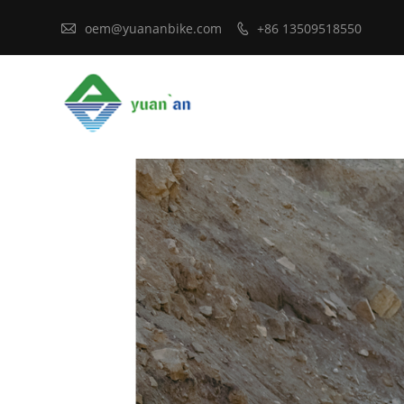

oem@yuananbike.com
+86 13509518550
