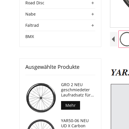
+
Road Disc
+
Nabe
+
Faltrad
BMX
Ausgewählte Produkte
GRO 2 NEU
geschmiedeter
Laufradsatz für
Gravel-Bikes, 45
mm Tiefe, 24 mm
Mehr
Innenbreite
YAR50-06 NEU
UD X Carbon