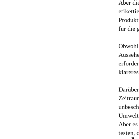
Aber di
etikett
Produkt
für die
Obwohl 
Aussehen
erforder
klareres
Darüber 
Zeitrau
unbesch
Umwelt
Aber es
testen, 