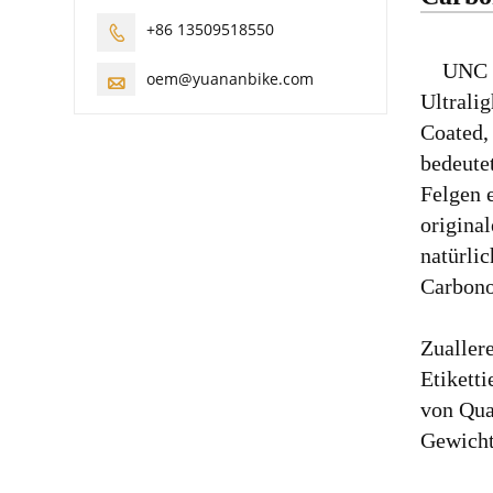
+86 13509518550

UNC i
oem@yuananbike.com

Ultrali
Coated,
bedeutet
Felgen 
original
natürlic
Carbono
Zualler
Etikett
von Qua
Gewicht