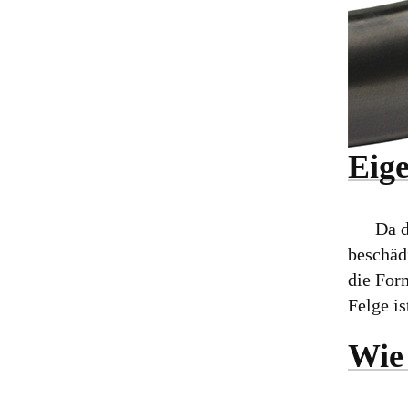
Eig
Da die 
beschädi
die For
Felge is
Wie