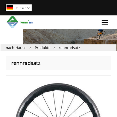
Deutsch

Togg
nach Hause
>
Produkte
>
rennradsatz
rennradsatz