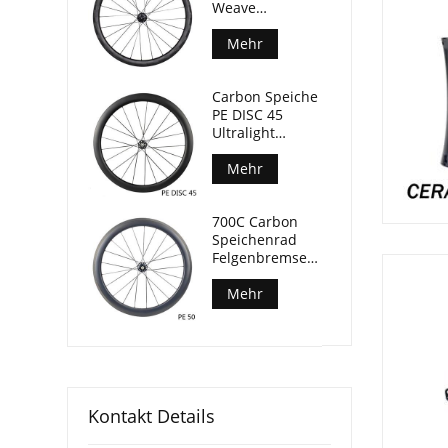
Weave
Felgenbremse
Fahrrad
Mehr
Laufradsatz
50mm Tiefe
Carbon Speiche
29mm Breite
PE DISC 45
Ultralight
Laufradsatz
Keramiklager nur
Mehr
1280g
700C Carbon
Speichenrad
Felgenbremse
Keramiklager
Rennrad
Mehr
Laufradsatz
Kontakt Details