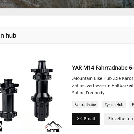
en hub
YAR M14 Fahrradnabe 6-
.Mountain Bike Hub .Die Karos
Zähne, verbesserte Haltbarkei
Spline Freebody
Fahrradnabe
Zyklen Hub
F

Email
Einzelheiten