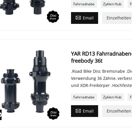
Fahrradnabe
Zyklen Hub
F

Email
Einzelheiten
YAR RD13 Fahrradnaben-
freebody 36t
.Road Bike Disc Bremsnabe .Di
Verwendung 36 Zähne, verbesse
und XDR-Freikörper .Hochfest
Fahrradnabe
Zyklen Hub
F

Email
Einzelheiten