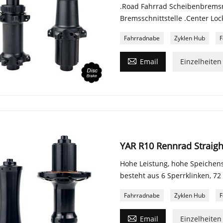
.Road Fahrrad Scheibenbremsna
Bremsschnittstelle .Center Lo
Fahrradnabe
Zyklen Hub
F

Email
Einzelheiten
YAR R10 Rennrad Straig
Hohe Leistung, hohe Speichen
besteht aus 6 Sperrklinken, 72
Fahrradnabe
Zyklen Hub
F

Email
Einzelheiten