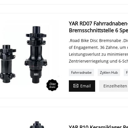
YAR RD07 Fahrradnaben-M
Bremsschnittstelle 6 Sp
.Road Bike Disc Bremsnabe .Die
of Engagement. 36 Zähne, um 
Leistungsverlust zu minimieren
Zentrierverriegelung und 6-S
Fahrradnabe
Zyklen Hub
F

Email
Einzelheiten
YAR R10 Keramiklager Re