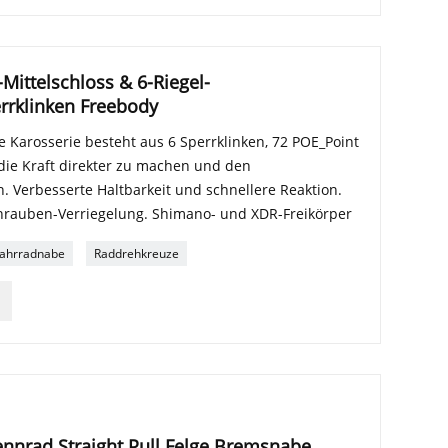
ittelschloss & 6-Riegel-
errklinken Freebody
 Karosserie besteht aus 6 Sperrklinken, 72 POE_Point
die Kraft direkter zu machen und den
. Verbesserte Haltbarkeit und schnellere Reaktion.
chrauben-Verriegelung. Shimano- und XDR-Freikörper
ahrradnabe
Raddrehkreuze
nnrad Straight Pull Felge Bremsnabe