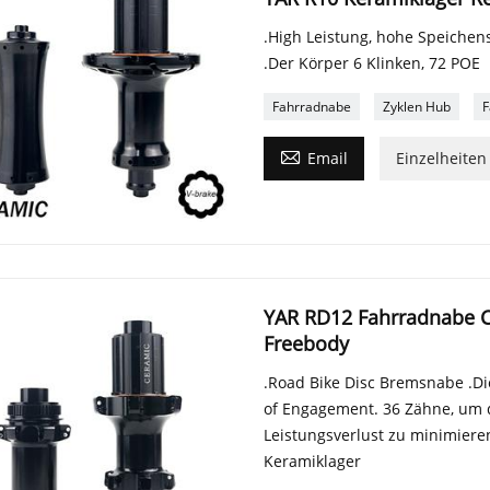
.High Leistung, hohe Speiche
.Der Körper 6 Klinken, 72 POE
Fahrradnabe
Zyklen Hub
F

Email
Einzelheiten
YAR RD12 Fahrradnabe Ce
Freebody
.Road Bike Disc Bremsnabe .Die
of Engagement. 36 Zähne, um 
Leistungsverlust zu minimieren
Keramiklager