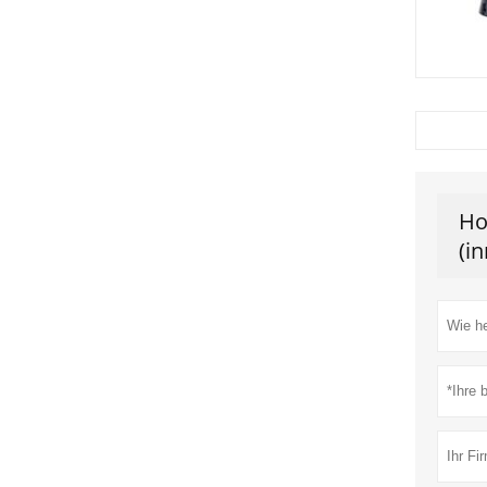
Ho
(i