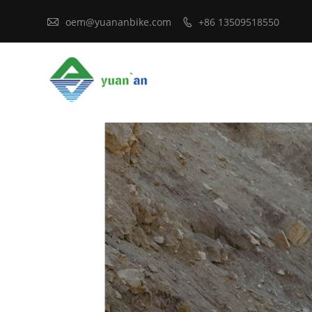

oem@yuananbike.com
+86 13509518550
