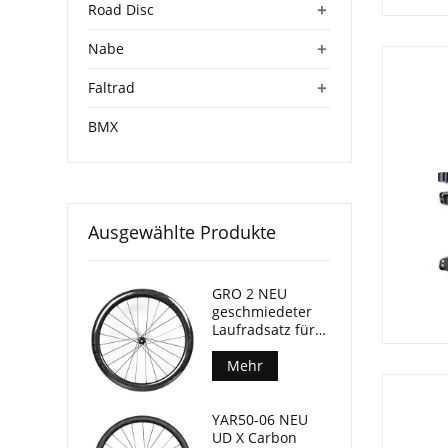
+
Road Disc
+
Nabe
+
Faltrad
BMX
Ausgewählte Produkte
GRO 2 NEU
geschmiedeter
Laufradsatz für
Gravel-Bikes, 45
mm Tiefe, 24 mm
Mehr
Innenbreite
YAR50-06 NEU
UD X Carbon