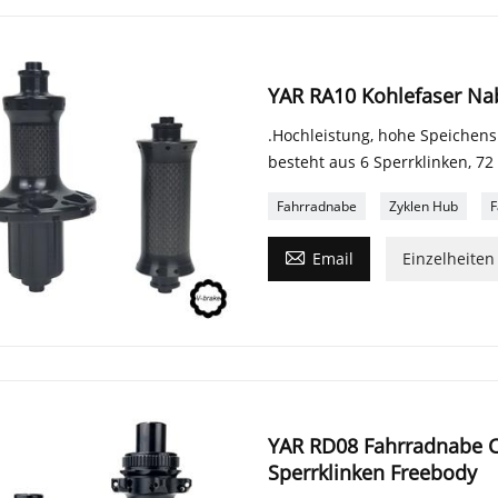
YAR RA10 Kohlefaser Nab
.Hochleistung, hohe Speichen
besteht aus 6 Sperrklinken, 72
Fahrradnabe
Zyklen Hub
F

Email
Einzelheiten
YAR RD08 Fahrradnabe Ce
Sperrklinken Freebody