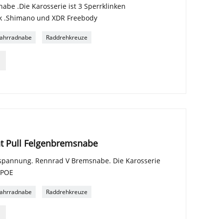
be .Die Karosserie ist 3 Sperrklinken
ck .Shimano und XDR Freebody
ahrradnabe
Raddrehkreuze
ht Pull Felgenbremsnabe
spannung. Rennrad V Bremsnabe. Die Karosserie
 POE
ahrradnabe
Raddrehkreuze