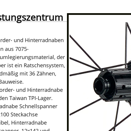
stungszentrum
order- und Hinterradnaben
n aus 7075-
umlegierungsmaterial, der
per ist ein Ratschensystem,
dmäßig mit 36 ​​Zähnen,
 Bauweise.
rder- und Hinterradnabe
en Taiwan TPI-Lager.
adnabe Schnellspanner
100 Steckachse
bel, Hinterradnabe
spanner, 12x142 und