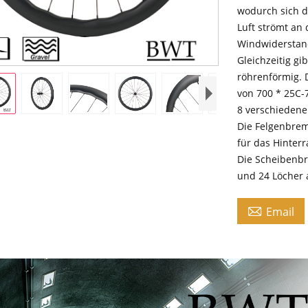
wodurch sich d
Luft strömt an
Windwiderstand
Gleichzeitig gi
röhrenförmig. 
von 700 * 25C-7
8 verschiedene
Die Felgenbrem
für das Hinterr
Die Scheibenbr
und 24 Löcher 

Email