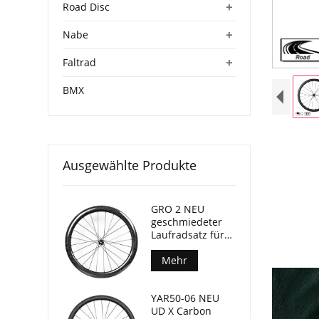
+
Road Disc
+
Nabe
+
Faltrad
BMX
Ausgewählte Produkte
GRO 2 NEU
geschmiedeter
Laufradsatz für
Gravel-Bikes, 45
mm Tiefe, 24 mm
Mehr
Innenbreite
YAR50-06 NEU
UD X Carbon