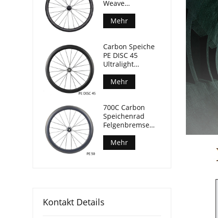
Weave
Felgenbremse
Fahrrad
Mehr
Laufradsatz
50mm Tiefe
Carbon Speiche
29mm Breite
PE DISC 45
Ultralight
Laufradsatz
Keramiklager nur
Mehr
1280g
700C Carbon
Speichenrad
Felgenbremse
Keramiklager
Rennrad
Mehr
Laufradsatz
Kontakt Details