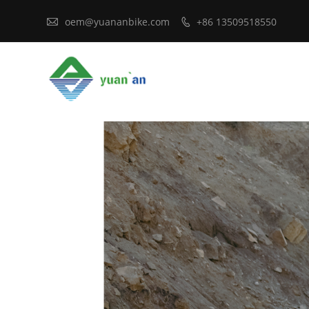

oem@yuananbike.com
+86 13509518550
