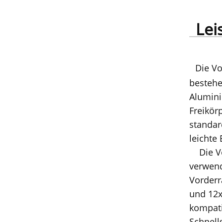
Lei
Die V
bestehe
Alumini
Freikör
standar
leichte
Die Vo
verwend
Vorderr
und 12x
kompati
Schnell