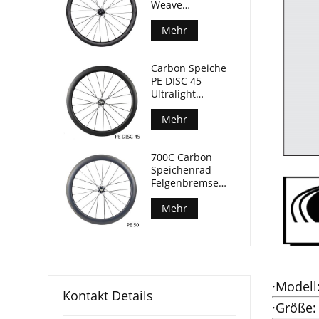
Weave
Felgenbremse
Fahrrad
Mehr
Laufradsatz
50mm Tiefe
Carbon Speiche
29mm Breite
PE DISC 45
Ultralight
Laufradsatz
Keramiklager nur
Mehr
1280g
700C Carbon
Speichenrad
Felgenbremse
Keramiklager
Rennrad
Mehr
Laufradsatz
·Modell
Kontakt Details
·Größe: