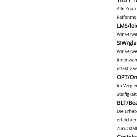
Alle Yuan
Reifenmon
LMS/lei
Wir verwe
SIW/gla
Wir verwe
Innenwand
effektiv 
OPT/On
Im Vergle
Steifigke
BLT/Bea
Die Erheb
erleichte
Zurückfall
Gestalt