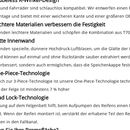
 und Fahrräder sind schlauchlos kompatibel. Wir entwerfen einen R
tage und bietet mit einer weicheren Kante und einer größeren O
chtere Materialien verbessern die Festigkeit
nden leichtere Materialien und schöpfen die Kombination aus T700 
tte Innenwand
nden spezielle, dünnere Hochdruck-Luftblasen, um die Glätte der 
 können auf einmal und ohne Rückstände sauber extrahiert werden
verbessert, sondern auch ermöglichen, dass die Speichenkappe feste
e-Piece-Technologie
ich zur 3-Piece-Technologie ist unsere One-Piece-Technologie techn
it der Felge ist mindestens 7 % höher
d Lock-Technologie
ung auf dem Felgenbett hilft, beim Aufpumpen des Reifens einen
rt. Wenn der Reifen montiert ist, verstärkt der erhabene Teil den 
en in den Fallkanal.
en Sie Ihre Bremsfläche?