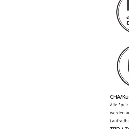
CHA/Kun
Alle Spei
werden au
Laufradb
TRD / T