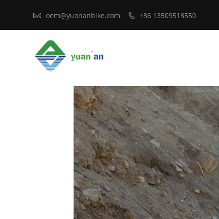

oem@yuananbike.com
+86 13509518550
