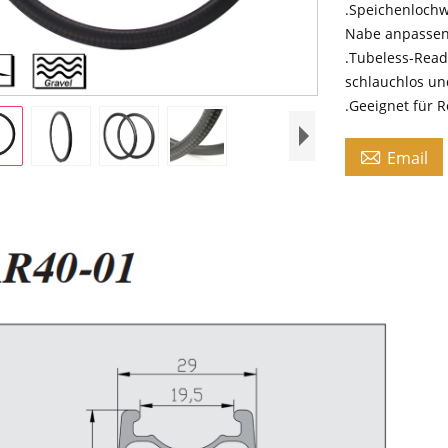
.Speichenlochw
Nabe anpasse
.Tubeless-Read
schlauchlos un
.Geeignet für

Email