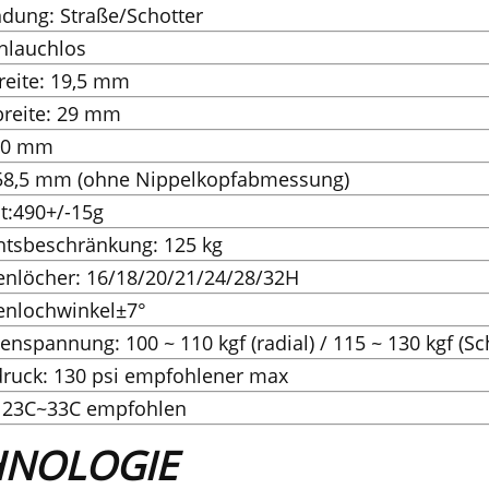
dung: Straße/Schotter
chlauchlos
reite: 19,5 mm
reite: 29 mm
 40 mm
58,5 mm (ohne Nippelkopfabmessung)
t:490+/-15g
htsbeschränkung: 125 kg
enlöcher: 16/18/20/21/24/28/32H
enlochwinkel±7°
enspannung: 100 ~ 110 kgf (radial) / 115 ~ 130 kgf (Sc
druck: 130 psi empfohlener max
: 23C~33C empfohlen
HNOLOGIE