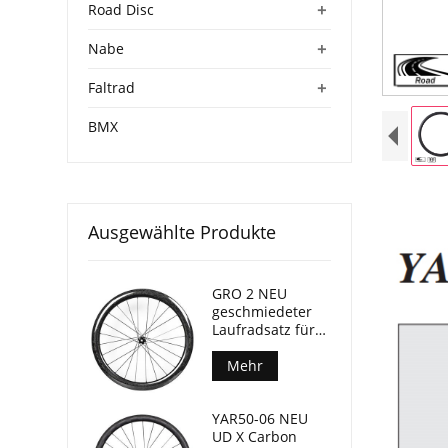
+
Road Disc
+
Nabe
+
Faltrad
BMX
Ausgewählte Produkte
GRO 2 NEU
geschmiedeter
Laufradsatz für
Gravel-Bikes, 45
mm Tiefe, 24 mm
Mehr
Innenbreite
YAR50-06 NEU
UD X Carbon