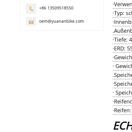
·Verwen
+86 13509518550

·Typ: s
oem@yuananbike.com
·Innenb

.Außenb
·Tiefe:
·ERD: 5
·Gewich
· Gewic
.Speich
·Speich
· Speich
·Reifen
·Reifen
EC